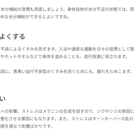
て水分補給の習慣も見直しましょう。身体自体が水分不足の状態では、
まめな水分補給ができるとよいですね。
よくする
行不良によるくすみを防ぎます。入浴や適度な運動を日々の習慣として
ジやホットタオルなどで身体を温めることも、血行促進に役立ちます。
原因に。青黒い血行不良型のくすみを防ぐためにも、疲れをためこまず
い
肌への影響。ストレスはメラニンの生成を促すので、シワやシミの原因
を悪化させる要因にもなります。また、ストレスはターンオーバーの乱れ
明感を損なう影響ばかりです。