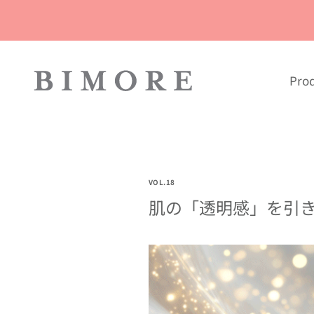
内
容
を
ス
キ
Pro
ッ
プ
VOL.18
肌の「透明感」を引