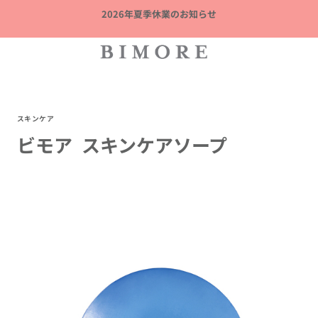
内
2026年夏季休業のお知らせ
容
を
ス
キ
ッ
プ
スキンケア
ビモア スキンケアソープ