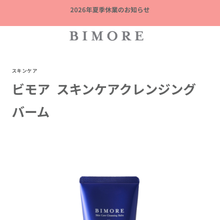
内
2026年夏季休業のお知らせ
容
を
ス
キ
ッ
スキンケア
プ
ビモア スキンケアクレンジング
バーム