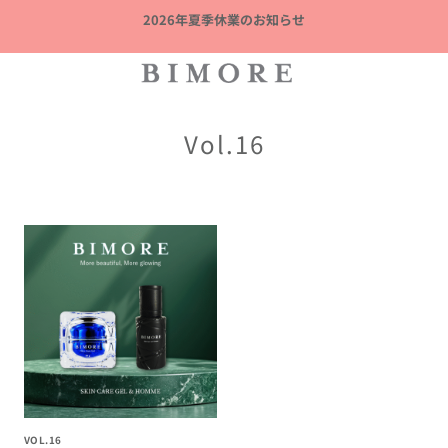
内
2026年夏季休業のお知らせ
容
を
ス
キ
Vol.16
ッ
プ
VOL.16