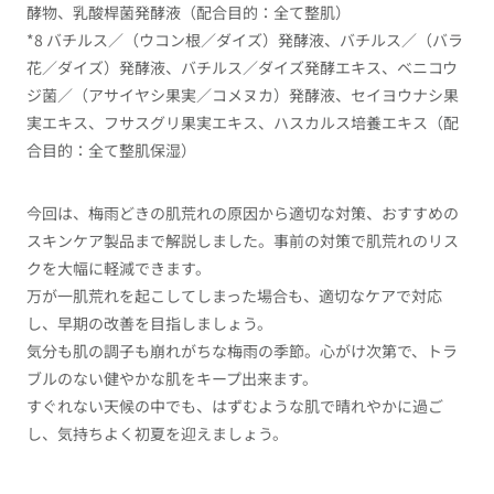
酵物、乳酸桿菌発酵液（配合目的：全て整肌）
*8 バチルス／（ウコン根／ダイズ）発酵液、バチルス／（バラ
花／ダイズ）発酵液、バチルス／ダイズ発酵エキス、ベニコウ
ジ菌／（アサイヤシ果実／コメヌカ）発酵液、セイヨウナシ果
実エキス、フサスグリ果実エキス、ハスカルス培養エキス（配
合目的：全て整肌保湿）
今回は、梅雨どきの肌荒れの原因から適切な対策、おすすめの
スキンケア製品まで解説しました。事前の対策で肌荒れのリス
クを大幅に軽減できます。
万が一肌荒れを起こしてしまった場合も、適切なケアで対応
し、早期の改善を目指しましょう。
気分も肌の調子も崩れがちな梅雨の季節。心がけ次第で、トラ
ブルのない健やかな肌をキープ出来ます。
すぐれない天候の中でも、はずむような肌で晴れやかに過ご
し、気持ちよく初夏を迎えましょう。