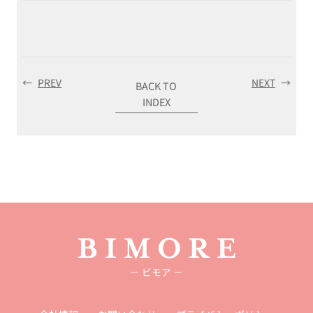
←
PREV
NEXT
→
BACK TO
INDEX
－ ビモア －