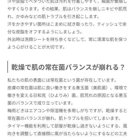
汗や皮脂でベタついた肌は汚れを付着しやすく、細菌が繁殖し
やすくなります。その結果、肌はバランスを崩しニキビや肌荒
れ、かゆみなどの肌トラブルを引き起こします。
汗をかきやすい箇所はこまめに拭き取ったり、ティッシュで余
分な皮脂をオフするようにしましょう。
外出時は洗顔シートを持ち歩くなどして、常に清潔な肌を保つ
よう心がけることが大切です。
乾燥で肌の常在菌バランスが崩れる？
私たちの肌の表面には常在菌という菌が存在しています。
皮膚の常在菌は肌に良い働きをする善玉菌（美肌菌）、環境で
働きを変える日和見（ひよりみ）菌、肌荒れの原因となる悪玉
菌のバランスで成り立っています。
梅雨どきはエアコンや除湿機を多用しがちですが、乾燥すると
常在菌のバランスが崩れ、肌トラブルを招いてしまいます。
タイマー機能を利用して部屋が乾燥し過ぎないようにする、風
向きを調整して直接顔に風が当たらないようにするなどの工夫