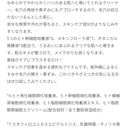
なめらかでやわらかくハリのある肌へと導いてくれるクリーナ
ー。毛穴の角栓や黒ずみにもアプローチするので、毛穴の目立
たないつるんとした肌に。
余分な角質や汚れが落ちると、スキンケア成分がよりなじみや
すくなります。
5つの
ヒト幹細胞培養液*6、スキンフローラ液*7、ボタニカル
発酵液*
8配合で、うるおいにあふれるクリアな肌へと導きま
す。肌のキメが整うので、メイクのりも良くなります。
普段のケアにプラスするだけ！
スキンケア効果を高める便利なアイテムです。紫外線によるく
すみや毛穴の開き・黒ずみ、ごわつきやざらつきが気になる方
はぜひ試してみてください。
*6 ヒト角化細胞順化培養液、ヒト幹細胞順化培養液、ヒト線維
芽細胞順化培養液、ヒト脂肪細胞順化培養液エキス、ヒト脂肪
間質細胞エクソソーム(配合目的：全て整肌保湿成分)
*7 スタフィロコッカスエピデルミジス、乳酸桿菌／チノリモ発