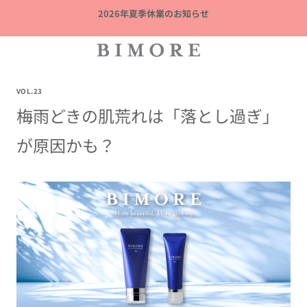
内
2026年夏季休業のお知らせ
容
を
ス
キ
ッ
VOL.23
梅雨どきの肌荒れは「落とし過ぎ」
プ
が原因かも？