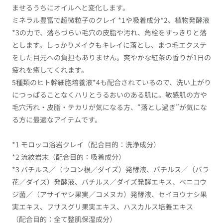
ませるうちにオイルへと変化します。
ミネラル豊富で超微粒子のクレイ *1や吸着成分*2、
植物発酵液
*3の力で、落ちづらい毛穴の皮脂や汚れ、角栓をすっきりと落
とします。しっかりメイクもキレイに落とし、まつ毛エクステ
をした目元への負担もありません。爽やかな紅茶の香りが
1日の
疲れを癒してくれます。
5種類のヒト幹細胞培養液
*4も配合されているので、洗い上がり
につっぱることなくハリとうるおいのある肌に。敏感肌の方や
毛穴汚れ・皮脂・テカリが気になる方、“落とし過ぎ”が気にな
る方に最適なアイテムです。
*1 モロッコ浴岩クレイ（配合目的：洗浄成分）
*2 流紋岩末（配合目的：吸着成分）
*3 バチルス／（ウコン根／ダイズ）発酵液、バチルス／（バラ
花／ダイズ）発酵液、バチルス／ダイズ発酵エキス、ベニコウ
ジ菌／（アサイヤシ果実／コメヌカ）発酵液、セイヨウナシ果
実エキス、フサスグリ果実エキス、ハスカルス培養エキス
（配合目的：全て整肌保湿成分）