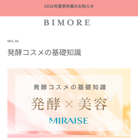
内
2026年夏季休業のお知らせ
容
を
ス
キ
ッ
VOL.01
発酵コスメの基礎知識
プ